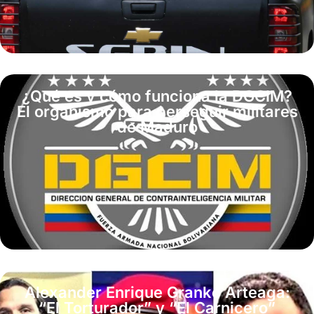
¿Qué es y cómo funciona la DGCIM?
El organismo para perseguir militares
de Maduro
Alexander Enrique Granko Arteaga:
“El Torturador” y “El Carnicero”