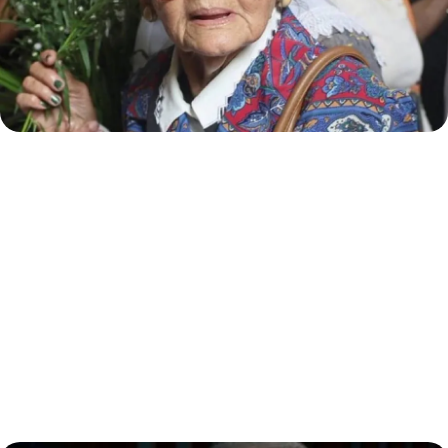
Hugo “El Pollo” Carvajal se declara
culpable en EE.UU.: enfrentará
sentencia por narcotráfico y
conspiración