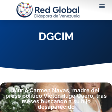
DGCIM
Murió Carmen Navas, madre del
preso político Víctor Hugo Quero, tras
meses buscando a su hijo
desaparecido