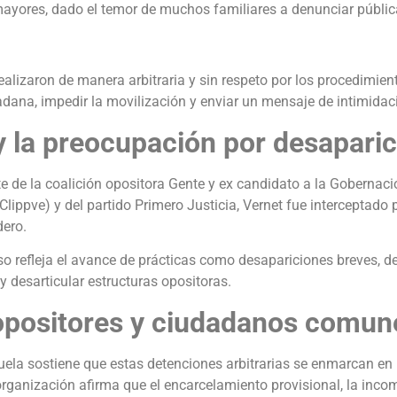
 mayores, dado el temor de muchos familiares a denunciar públi
lizaron de manera arbitraria y sin respeto por los procedimient
ana, impedir la movilización y enviar un mensaje de intimidaci
y la preocupación por desapari
ente de la coalición opositora Gente y ex candidato a la Gobern
(Clippve) y del partido Primero Justicia, Vernet fue intercepta
dero.
o refleja el avance de prácticas como desapariciones breves, det
y desarticular estructuras opositoras.
 opositores y ciudadanos comun
la sostiene que estas detenciones arbitrarias se enmarcan en 
 organización afirma que el encarcelamiento provisional, la inc