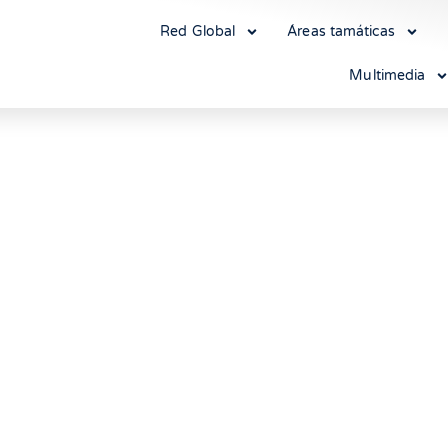
Red Global
Áreas tamáticas
Multimedia
 en Venezuela: denuncian
itrarias en noviembre tr
represiva de Maduro