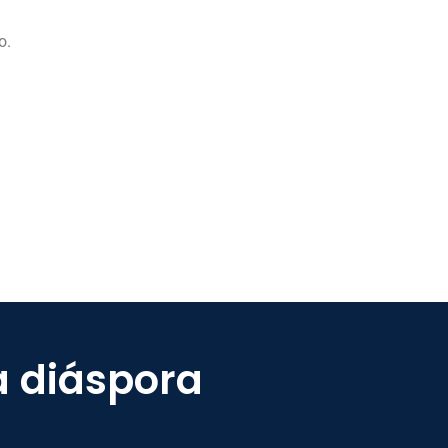
o.
a diáspora