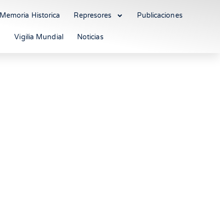
Memoria Historica
Represores
Publicaciones
Vigilia Mundial
Noticias
 al menos 14
as una nueva ola