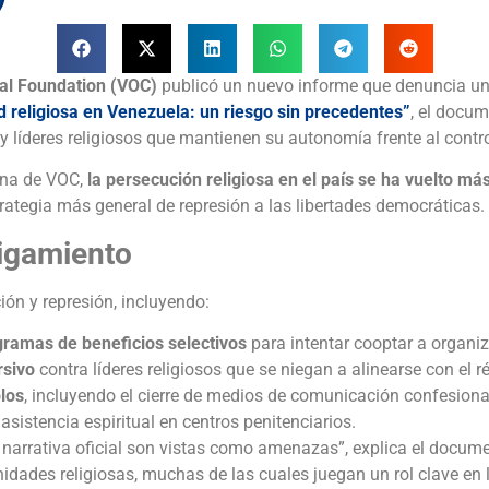
l Foundation (VOC)
publicó un nuevo informe que denuncia una
d religiosa en Venezuela: un riesgo sin precedentes”
, el docu
 y líderes religiosos que mantienen su autonomía frente al contro
ina de VOC,
la persecución religiosa en el país se ha vuelto más
ategia más general de represión a las libertades democráticas.
tigamiento
ón y represión, incluyendo:
gramas de beneficios selectivos
para intentar cooptar a organiz
rsivo
contra líderes religiosos que se niegan a alinearse con el 
los
, incluyendo el cierre de medios de comunicación confesion
a asistencia espiritual en centros penitenciarios.
 narrativa oficial son vistas como amenazas”, explica el docume
dades religiosas, muchas de las cuales juegan un rol clave en la