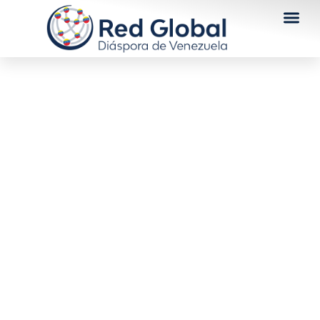
María Corina Machado y
Edmundo González
proclamaron 2026 como
el año de la libertad en
Venezuela