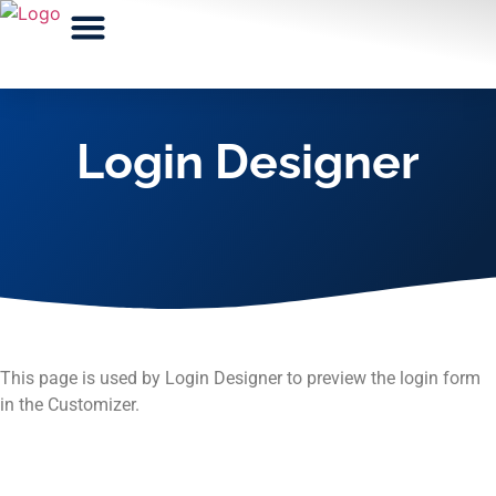
Login Designer
This page is used by Login Designer to preview the login form
in the Customizer.