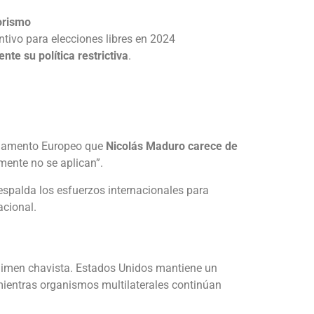
rorismo
tivo para elecciones libres en 2024
te su política restrictiva
.
arlamento Europeo que
Nicolás Maduro carece de
mente no se aplican”.
spalda los esfuerzos internacionales para
acional.
gimen chavista. Estados Unidos mantiene un
 mientras organismos multilaterales continúan