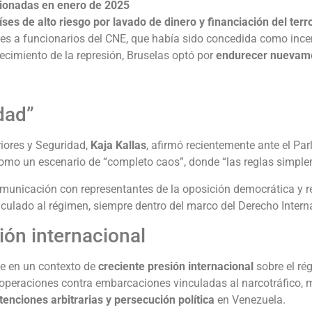
cionadas en enero de 2025
íses de alto riesgo por lavado de dinero y financiación del ter
nes a funcionarios del CNE, que había sido concedida como incen
ecimiento de la represión, Bruselas optó por
endurecer nuevamen
dad”
riores y Seguridad,
Kaja Kallas
, afirmó recientemente ante el P
como un escenario de “completo caos”, donde “las reglas simple
municación con representantes de la oposición democrática y re
culado al régimen, siempre dentro del marco del Derecho Intern
ión internacional
ce en un contexto de
creciente presión internacional
sobre el ré
do operaciones contra embarcaciones vinculadas al narcotráfico,
nciones arbitrarias y persecución política
en Venezuela.