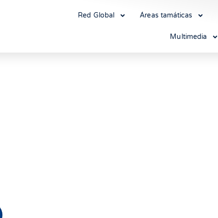
Red Global
Áreas tamáticas
Multimedia
sanciones contra el régim
 electoral y quiebre del