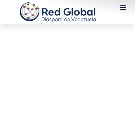
El equipo de María
Corina Machado afirmó
que el Nobel de la Paz
es un tributo al pueblo
que resiste al régimen
de Maduro