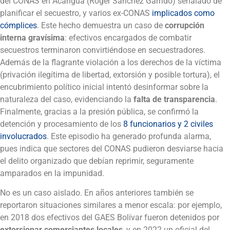
del CONAS en Acarigua (Roger Sánchez Garrido) señalado de
planificar el secuestro, y varios ex-CONAS
implicados como
cómplices
. Este hecho demuestra un caso de
corrupción
interna gravísima
: efectivos encargados de combatir
secuestros terminaron convirtiéndose en secuestradores.
Además de la flagrante violación a los derechos de la víctima
(privación ilegítima de libertad, extorsión y posible tortura), el
encubrimiento político inicial intentó desinformar sobre la
naturaleza del caso, evidenciando la
falta de transparencia
.
Finalmente, gracias a la presión pública, se confirmó la
detención y procesamiento de los
8 funcionarios y 2 civiles
involucrados
. Este episodio ha generado profunda alarma,
pues indica que sectores del CONAS pudieron desviarse hacia
el delito organizado que debían reprimir, seguramente
amparados en la impunidad.
No es un caso aislado. En años anteriores también se
reportaron situaciones similares a menor escala: por ejemplo,
en 2018 dos efectivos del GAES Bolívar fueron detenidos por
extorsionar comerciantes locales
, y en 2022 un oficial del