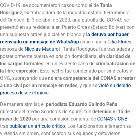
COVID-19, se documentaron casos como el de
Tania
Rodríguez
, ex trabajadora de la industria estatal Ferrominera
del Orinoco. El 3 de abril de 2020, una patrulla del CONAS se
presentó en su residencia en Puerto Ordaz (Estado Bolívar) con
una supuesta orden judicial en blanco y
la detuvo por haber
reenviado un mensaje de WhatsApp
crítico hacia
Cilia Flores
(esposa de
Nicolás Maduro
). Tania Rodríguez fue trasladada y
posteriormente puesta en prisión domiciliaria,
sin claridad de
los cargos formales
, en un evidente caso de
criminalización de
la libre expresión
. Este hecho fue condenado por sindicatos y
ONG, subrayando que
no era competencia del CONAS arrestar
a una civil por un mensaje en redes
, y que se
violó su debido
proceso desde el inicio
.
De manera similar, el
periodista Eduardo Galindo Peña
(director del medio Senderos de Apure) fue
detenido el 15 de
mayo de 2020
por una comisión conjunta de
CONAS
y
GNB
tras
publicar un artículo crítico
. Los funcionarios allanaron su
vivienda sin orden, confiscaron sus equipos y detuvieron