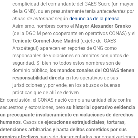
complicidad del comandante del GAES Sucre (un mayor
de la GNB), quien presuntamente tenía
antecedentes por
abuso de autoridad
según
denuncias de la prensa
.
Asimismo, nombres como el
Mayor Alexander Granko
(de la DGCIM pero cooperante en operativos CONAS) y el
Teniente Coronel José Madrid
(exjefe del GAES
Anzoátegui) aparecen en reportes de ONG como
responsables de violaciones en ámbitos conjuntos de
seguridad. Si bien no todos estos nombres son de
dominio público,
los mandos zonales del CONAS tienen
responsabilidad directa
en los operativos de sus
jurisdicciones y, por ende, en los abusos o buenas
prácticas que de allí se deriven.
En conclusión, el CONAS nació como una unidad élite contra
secuestros y extorsiones, pero
su historial operativo evidencia
un preocupante involucramiento en violaciones de derechos
humanos
. Casos de
ejecuciones extrajudiciales, torturas,
detenciones arbitrarias y hasta delitos cometidos por sus
propios efectivos
han sido documentados por organizaciones